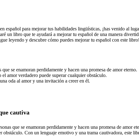
n español para mejorar tus habilidades lingüísticas, ¡has venido al lug
ntaré un libro que te ayudará a mejorar tu español de una manera divertid
 sigue leyendo y descubre cómo puedes mejorar tu español con este libro
nas que se enamoran perdidamente y hacen una promesa de amor eterno.
mo el amor verdadero puede superar cualquier obstáculo.
una oda al amor y una invitación a creer en él.
que cautiva
personas que se enamoran perdidamente y hacen una promesa de amor etern
obstáculo. Con un lenguaje emotivo y una trama cautivadora, este libro