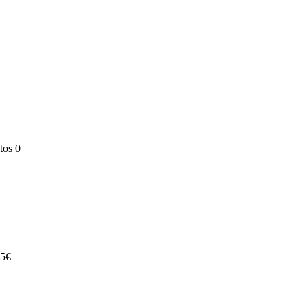
tos
0
75€