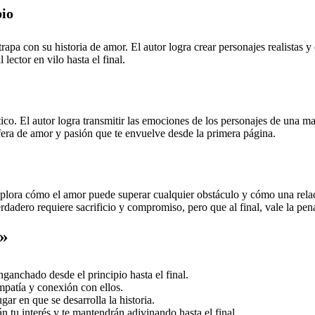
pio
a con su historia de amor. El autor logra crear personajes realistas y 
lector en vilo hasta el final.
ico. El autor logra transmitir las emociones de los personajes de una man
fera de amor y pasión que te envuelve desde la primera página.
xplora cómo el amor puede superar cualquier obstáculo y cómo una relac
erdadero requiere sacrificio y compromiso, pero que al final, vale la pen
o»
ganchado desde el principio hasta el final.
mpatía y conexión con ellos.
gar en que se desarrolla la historia.
 tu interés y te mantendrán adivinando hasta el final.