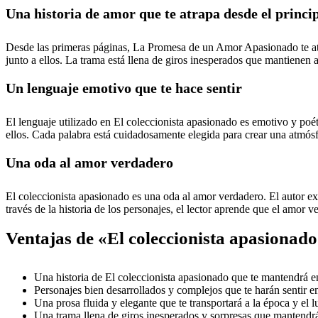
Una historia de amor que te atrapa desde el princi
Desde las primeras páginas, La Promesa de un Amor Apasionado te atrap
junto a ellos. La trama está llena de giros inesperados que mantienen al 
Un lenguaje emotivo que te hace sentir
El lenguaje utilizado en El coleccionista apasionado es emotivo y poét
ellos. Cada palabra está cuidadosamente elegida para crear una atmós
Una oda al amor verdadero
El coleccionista apasionado es una oda al amor verdadero. El autor e
través de la historia de los personajes, el lector aprende que el amor v
Ventajas de «El coleccionista apasionad
Una historia de El coleccionista apasionado que te mantendrá en
Personajes bien desarrollados y complejos que te harán sentir e
Una prosa fluida y elegante que te transportará a la época y el lu
Una trama llena de giros inesperados y sorpresas que mantendrán