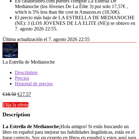
En casadellibro.com puedes comprar La Estrella De
Medianoche (los Jóvenes De La Élite 3) por solo 17,57€ ,
which is 5% less than the cost in Amazon.es (18,50€).
El precio más bajo de LA ESTRELLA DE MEDIANOCHE
(NE): 3 (LOS JOVENES DE LA ELITE (NE)) se obtuvo en
7. agosto 2026 22:55.
Última actualización el 7. agosto 2026 22:55
La Estrella de Medianoche
Description
Precios
Historial de precios
€
18.50
€
17.57
Elija la oferta
Description
La Estrella de Medianoche
¡Hola amigos! Si estás buscando un
libro en español para mejorar tus habilidades lingüísticas, estás en el
lugar correcto. Soy un experto en libros en español y estoy aquí para