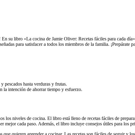
! En su libro «La cocina de Jamie Oliver: Recetas fáciles para cada día
diseñadas para satisfacer a todos los miembros de la familia. ¡Prepárate 
 y pescados hasta verduras y frutas.
n la intención de ahorrar tiempo y esfuerzo.
 los niveles de cocina. El libro está lleno de recetas fáciles de prepara
r mejor cada paso. Además, el libro incluye consejos útiles para los pri
os que quieren aprender a cocinar. Las recetas son fáciles de seguir y lo