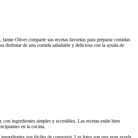
», Jamie Oliver comparte sus recetas favoritas para preparar comidas
para disfrutar de una comida saludable y deliciosa con la ayuda de
r, con ingredientes simples y accesibles. Las recetas están bien
ncipiantes en la cocina.
s ingredientes son fáciles de conseguir. Las fotos son una gran ayuda