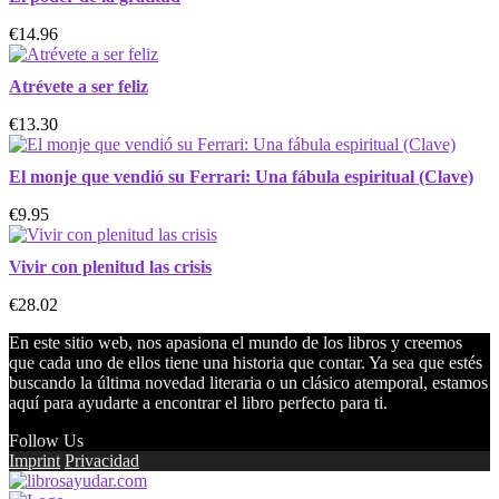
€14.96
Atrévete a ser feliz
€13.30
El monje que vendió su Ferrari: Una fábula espiritual (Clave)
€9.95
Vivir con plenitud las crisis
€28.02
En este sitio web, nos apasiona el mundo de los libros y creemos
que cada uno de ellos tiene una historia que contar. Ya sea que estés
buscando la última novedad literaria o un clásico atemporal, estamos
aquí para ayudarte a encontrar el libro perfecto para ti.
Follow Us
Imprint
Privacidad